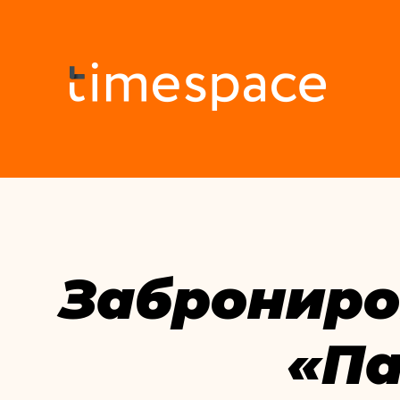
Заброниро
«Па